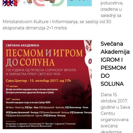
poluostrva,
izrađena u
saradnji sa
Ministarstvom Kulture i Informisanja, se sastoji od 30
eksponata dimenzija 2×1 metra
Svečana
Akademija
IGROM I
PESMOM
DO
SOLUNA
Dana 15.
oktobra 2017.
godine u Sava
Centru
organizovana
svečana
akademija