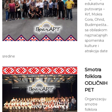
edukativna
putovanja –
Krf, Mokra
Gora, Ohrid,
Budimpešta…
sa obilaskom
najznačajnijih
spomenika
kulture i
atrakcija date
sredine
Smotra
folklora
ODLIČNIH
PET
Organizaciju
smotre
folklora