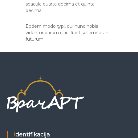
seacula quarta decima et quinta
decima.
Eodem modo typi, qui nunc nobis
videntur parum clari, fiant sollemnes in
futurum.
Identifikacija