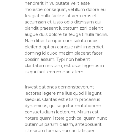
hendrerit in vulputate velit esse
molestie consequat, vel illum dolore eu
feugiat nulla facilisis at vero eros et
accumsan et iusto odio dignissim qui
blandit praesent luptatum zzril delenit
augue duis dolore te feugait nulla facilisi.
Nam liber tempor cum soluta nobis
eleifend option congue nihil imperdiet
doming id quod mazim placerat facer
possim assum. Typi non habent
claritatem insitam; est usus legentis in
iis qui facit eorum claritatem.
Investigationes demonstraverunt
lectores legere me lius quod ii legunt
saepius. Claritas est etiam processus
dynamicus, qui sequitur mutationem
consuetudium lectorum. Mirum est
notare quam littera gothica, quam nunc
putamus parum claram, anteposuerit
litterarum formas humanitatis per