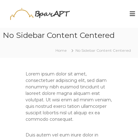
S
k
V
u
d
i
r
r
p
a
u
t
č
ž
No Sidebar Content Centered
o
e
A
c
n
R
o
j
Home
No Sidebar Content Centered
T
e
n
t
e
n
Lorem ipsum dolor sit amet,
t
consectetuer adipiscing elit, sed diam
nonummy nibh euismod tincidunt ut
laoreet dolore magna aliquam erat
volutpat. Ut wisi enim ad minim veniam,
quis nostrud exerci tation ullamcorper
suscipit lobortis nisl ut aliquip ex ea
commodo consequat.
Duis autem vel eum iriure dolor in